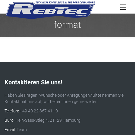
format
Kontaktieren Sie uns!
Haben Sie Fragen, Wünsche oder Anregungen? Bitte nehmen Sie
Kontakt mit uns auf, wir helfen Ihnen gerne weiter!
Telefon:
+49 40 22 867 41 - 0
Büro:
Hein-Sass-Stieg 4, 21129 Hamburg
Email:
Team