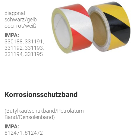
diagonal
schwarz/gelb
oder rot/weiß
IMPA:
330188, 331191,
331192, 331193,
331194, 331195
Korrosionsschutzband
(Butylkautschukband/Petrolatum-
Band/Densolenband)
IMPA:
812471, 812472