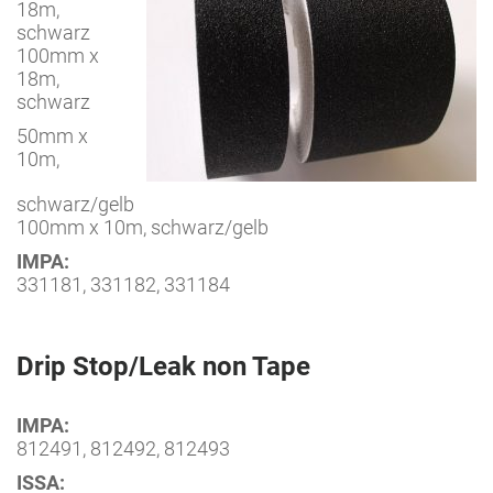
18m,
schwarz
100mm x
18m,
schwarz
50mm x
10m,
schwarz/gelb
100mm x 10m, schwarz/gelb
IMPA:
331181, 331182, 331184
Drip Stop/Leak non Tape
IMPA:
812491, 812492, 812493
ISSA: