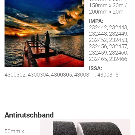
150mm x 20m /
200mm x 20m
IMPA:
232442, 232443,
232448, 232449,
232452, 232453,
232456, 232457,
232459, 232460,
232465, 232466
ISSA:
4300302, 4300304, 4300305, 4300311, 4300315
Antirutschband
50mm x