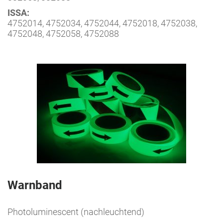
ISSA:
4752014, 4752034, 4752044, 4752018, 4752038,
4752048, 4752058, 4752088
Warnband
Photoluminescent (nachleuchtend)