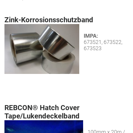
Zink-Korrosionsschutzband
IMPA:
673521, 673522,
673523
REBCON® Hatch Cover
Tape/Lukendeckelband
100mm x 20m /