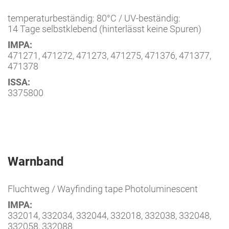
temperaturbeständig: 80°C / UV-beständig:
14 Tage selbstklebend (hinterlässt keine Spuren)
IMPA:
471271, 471272, 471273, 471275, 471376, 471377,
471378
ISSA:
3375800
Warnband
Fluchtweg / Wayfinding tape Photoluminescent
IMPA:
332014, 332034, 332044, 332018, 332038, 332048,
332058, 332088